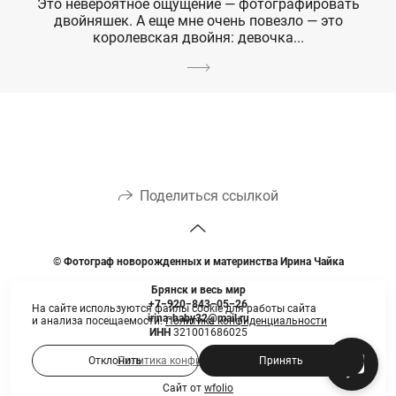
Это невероятное ощущение — фотографировать
двойняшек. А еще мне очень повезло — это
королевская двойня: девочка...
Поделиться ссылкой
©
Фотограф новорожденных и материнства Ирина Чайка
Брянск и весь мир
+7−920−843−05−26
На сайте используются файлы cookie для работы сайта
irina-baby32@mail.ru
и анализа посещаемости.
Политика конфиденциальности
ИНН
321001686025
Политика конфиденциальности
Отклонить
Принять
Сайт от
wfolio